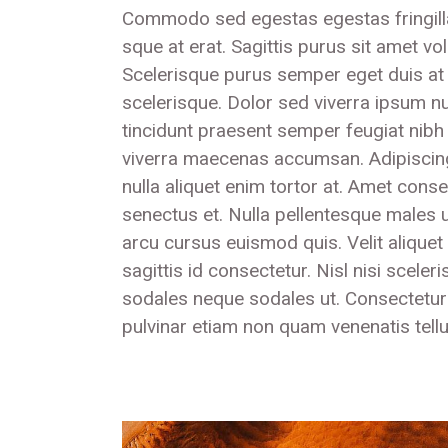
Commodo sed egestas egestas fringilla 
sque at erat. Sagittis purus sit amet vo
Scelerisque purus semper eget duis at tel
scelerisque. Dolor sed viverra ipsum nu
tincidunt praesent semper feugiat nib
viverra maecenas accumsan. Adipiscing e
nulla aliquet enim tortor at. Amet conse
senectus et. Nulla pellentesque males 
arcu cursus euismod quis. Velit aliquet s
sagittis id consectetur. Nisl nisi sceler
sodales neque sodales ut. Consectetur
pulvinar etiam non quam venenatis tell