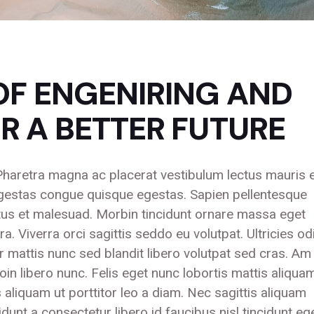
OF ENGENIRING AND
R A BETTER FUTURE
. Pharetra magna ac placerat vestibulum lectus mauris 
egestas congue quisque egestas. Sapien pellentesque
etus et malesuad. Morbin tincidunt ornare massa eget
 Viverra orci sagittis seddo eu volutpat. Ultricies od
ar mattis nunc sed blandit libero volutpat sed cras. Am
in libero nunc. Felis eget nunc lobortis mattis aliqua
 aliquam ut porttitor leo a diam. Nec sagittis aliquam
unt a consectetur libero id faucibus nisl tincidunt eg